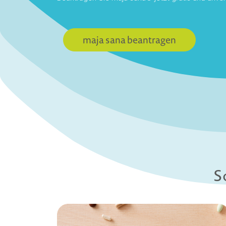
maja sana beantragen
S